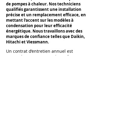
de pompes à chaleur. Nos techniciens
qualifiés garantissent une installation
précise et un remplacement efficace, en
mettant l'accent sur les modèles à
condensation pour leur efficacité
énergétique. Nous travaillons avec des
marques de confiance telles que Daikin,
Hitachi et Viessmann.
Un contrat d’entretien annuel est
proposé pour optimiser la performance
de votre système de chauffage. Un
entretien régulier est essentiel pour
éviter les pannes et assurer un
fonctionnement optimal de votre pompe
à chaleur.
En cas de panne, notre service de
dépannage est à votre disposition
pour intervenir rapidement. Nos
techniciens expérimentés sont prêts
à diagnostiquer et réparer tous les
types de pannes sur vos systèmes
de chauffage.