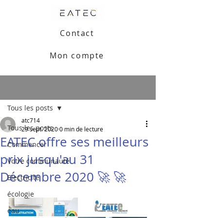
Contact
Mon compte
Post
Tous les posts
atc714
Tous les posts
29 sept. 2020
0 min de lecture
EATEC offre ses meilleurs
Commencer
prix jusqu'au 31
Votre communauté
Décembre 2020 🚀 🚀
Electricité
écologie
eau