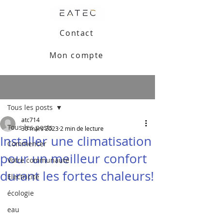
Contact
Mon compte
Post
Tous les posts
atc714
Tous les posts
30 mars 2023
2 min de lecture
Installer une climatisation
Commencer
pour un meilleur confort
Votre communauté
durant les fortes chaleurs!
Electricité
écologie
eau