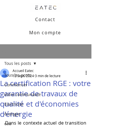
Contact
Mon compte
Post
Tous les posts
Accueil Eatec
Tous les posts
12 sept. 2024
3 min de lecture
La certification RGE : votre
Commencer
garantie de travaux de
Votre communauté
qualité et d'économies
Electricité
d'énergie
écologie
Dans le contexte actuel de transition 
eau