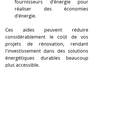
fournisseurs d'énergie pour 
réaliser des économies 
d'énergie.
Ces aides peuvent réduire 
considérablement le coût de vos 
projets de rénovation, rendant 
l'investissement dans des solutions 
énergétiques durables beaucoup 
plus accessible.
Comment Choisir un 
Professionnel RGE ?
Pour trouver un professionnel RGE, 
vous pouvez consulter l'annuaire 
officiel des entreprises RGE sur le site 
France Rénov' : 
Annuaire des 
professionnels RGE
.