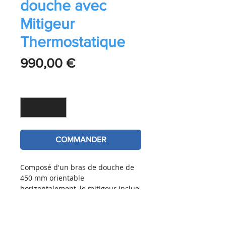
douche avec
Mitigeur
Thermostatique
Prix
990,00 €
Quantité
*
COMMANDER
Composé d'un bras de douche de 
450 mm orientable 
horizontalement, le mitigeur inclue 
une fonction inverseur 2 sorties.
Permet le changement entre la 
douche de tête Rainshower Mono 