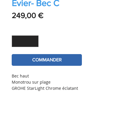
Évier- Bec C
Prix
249,00 €
Quantité
*
COMMANDER
Bec haut
Monotrou sur plage
GROHE StarLight Chrome éclatant 
et durable
GROHE Longlife cartouche en 
céramique 28 mm
GROHE Zero conduit d'eau isolé - 
sans plomb ni nickel
Bec avec mousseur