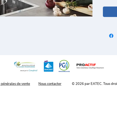
GRO
cér
Bris
Lim
Bec
Ave
san
Inve
Spe
Ret
Dou
GRO
pla
Bec
Zon
 générales de vente
Nous contacter
© 2026 par EATEC. Tous droit
Pro
Fle
Set
Gam