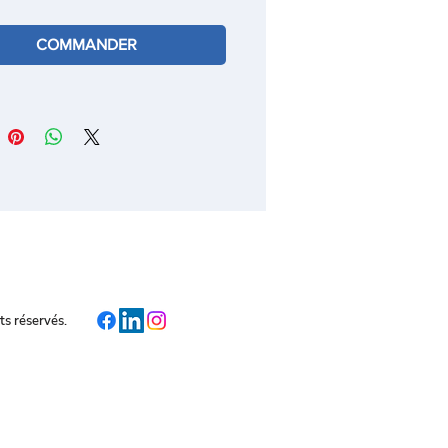
HE SilkMove Cartouche en 
amique 28 mm
COMMANDER
e-jet
iteur de température intégré
 professionnel
c flexible hygiénique en 
toprene GROHFlexx kitchen
rseur: jet laminaire / jet de pluie 
edclean
our automatique au jet laminaire
chette en métal
HE Magnetic Docking Remise en 
ce en douceur du bec
 orientable
e de rotation à 360°
s réservés.
tégé contre les retours d'eau
xibles de raccordement souples
 de fixation métal
me GROHE Professional