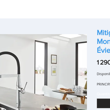
Miti
Mo
Évie
1 29
Disponib
PRINCI
PRODUI
Quantit
Mon
GRO
Bri
ann