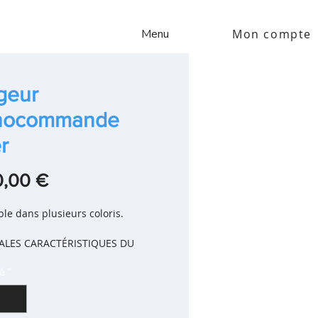
Menu
Mon compte
geur
nocommande
r
Prix
0,00 €
le dans plusieurs coloris.
PALES CARACTÉRISTIQUES DU 
T
é
*
otrou sur plage
HE Brillance Longue Durée : 
llance éclatante année après 
ée