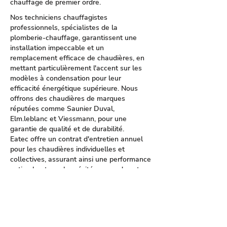
chauffage de premier ordre.
Nos techniciens chauffagistes
professionnels, spécialistes de la
plomberie-chauffage, garantissent une
installation impeccable et un
remplacement efficace de chaudières, en
mettant particulièrement l'accent sur les
modèles à condensation pour leur
efficacité énergétique supérieure. Nous
offrons des chaudières de marques
réputées comme Saunier Duval,
Elm.leblanc et Viessmann, pour une
garantie de qualité et de durabilité.
Eatec offre un contrat d'entretien annuel
pour les chaudières individuelles et
collectives, assurant ainsi une performance
optimale et une longévité accrue de votre
équipement. En cas de panne, notre service
de dépannage est disponible 7 jours sur 7
pour inspecter et réparer rapidement votre
système de chauffage, y compris les
chaudières gaz et les radiateurs. Nous