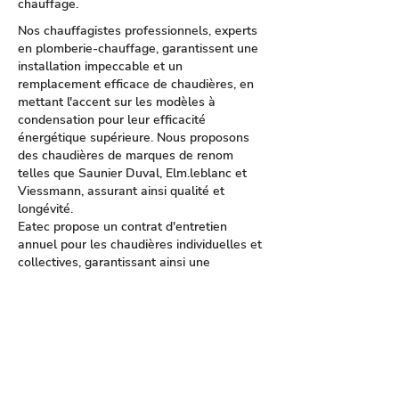
chauffage.
Nos chauffagistes professionnels, experts
en plomberie-chauffage, garantissent une
installation impeccable et un
remplacement efficace de chaudières, en
mettant l'accent sur les modèles à
condensation pour leur efficacité
énergétique supérieure. Nous proposons
des chaudières de marques de renom
telles que Saunier Duval, Elm.leblanc et
Viessmann, assurant ainsi qualité et
longévité.
Eatec propose un contrat d'entretien
annuel pour les chaudières individuelles et
collectives, garantissant ainsi une
performance optimale et une durée de vie
prolongée de votre équipement. En cas de
panne, notre service de dépannage est
disponible 7 jours sur 7 pour inspecter et
réparer rapidement votre système de
chauffage, y compris les chaudières gaz et
les radiateurs. De plus, nous