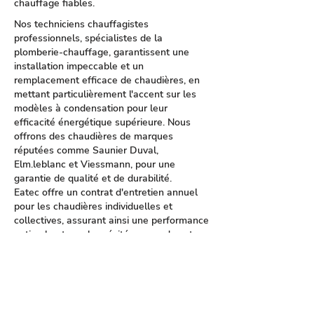
chauffage fiables.
Nos techniciens chauffagistes
professionnels, spécialistes de la
plomberie-chauffage, garantissent une
installation impeccable et un
remplacement efficace de chaudières, en
mettant particulièrement l'accent sur les
modèles à condensation pour leur
efficacité énergétique supérieure. Nous
offrons des chaudières de marques
réputées comme Saunier Duval,
Elm.leblanc et Viessmann, pour une
garantie de qualité et de durabilité.
Eatec offre un contrat d'entretien annuel
pour les chaudières individuelles et
collectives, assurant ainsi une performance
optimale et une longévité accrue de votre
équipement. En cas de panne, notre service
de dépannage est disponible 7 jours sur 7
pour inspecter et réparer rapidement votre
système de chauffage, y compris les
chaudières gaz et les radiateurs. Nous