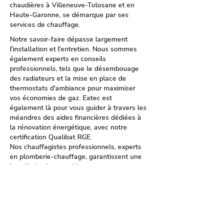
chaudières à Villeneuve-Tolosane et en
Haute-Garonne, se démarque par ses
services de chauffage.
Notre savoir-faire dépasse largement
l'installation et l'entretien. Nous sommes
également experts en conseils
professionnels, tels que le désembouage
des radiateurs et la mise en place de
thermostats d'ambiance pour maximiser
vos économies de gaz. Eatec est
également là pour vous guider à travers les
méandres des aides financières dédiées à
la rénovation énergétique, avec notre
certification Qualibat RGE.
Nos chauffagistes professionnels, experts
en plomberie-chauffage, garantissent une
installation impeccable et un
remplacement efficace de chaudières, en
mettant l'accent sur les modèles à
condensation pour leur efficacité
énergétique supérieure. Nous proposons
des chaudières de marques de renom