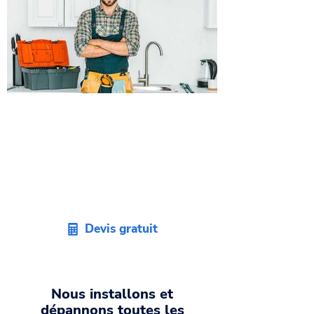
Obtenez votre devis
d'artisan plombier sur
Balma
Faites appel à un bon
plombier 31
et
recevez un devis sans engagement
dans les plus brefs délais.
Devis gratuit
Nous installons et
dépannons toutes les