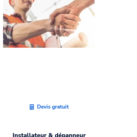
Demandez votre devis
d'artisan plombier sur
Francazal
Faites appel à un bon
plombier 31
et
recevez un devis sans engagement
dans les plus brefs délais.
Devis gratuit
Installateur & dépanneur