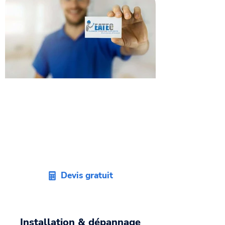
Obtenez votre devis
d'artisan plombier sur
Lherm
Faites appel à un bon
plombier 31
et
recevez un devis sans engagement
dans les plus brefs délais.
Devis gratuit
Installation & dépannage