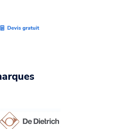
n devis sans engagement dans
refs délais.
Devis gratuit
marques