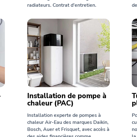
radiateurs. Contrat d'entretien.
de
-
Installation de pompe à
T
chaleur (PAC)
p
Installation experte de pompes à
Po
chaleur Air-Eau des marques Daikin,
cu
Bosch, Auer et Frisquet, avec accès à
no
des aides financières comme
la