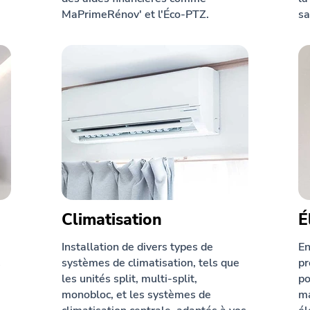
MaPrimeRénov' et l'Éco-PTZ.
sa
Climatisation
É
Installation de divers types de
En
systèmes de climatisation, tels que
pr
s
les unités split, multi-split,
po
monobloc, et les systèmes de
ma