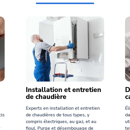
Installation et entretien
D
de chaudière
c
Experts en installation et entretien
Él
cis
de chaudières de tous types, y
da
compris électriques, au gaz, et au
ut
r
fioul. Purge et désembouage de
te