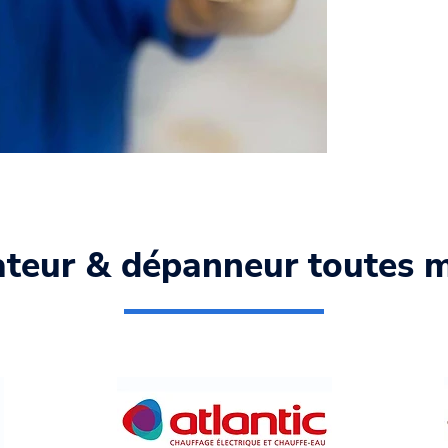
recevez u
les plus b
lateur & dépanneur toutes 