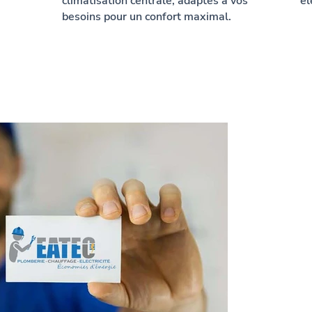
climatisation centrale, adaptés à vos
él
besoins pour un confort maximal.
Dema
devis
plom
Pech
Faites ap