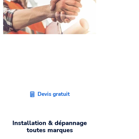
Obtenez votre devis
d'artisan plombier sur
Pompertuzat
Faites appel à un bon
plombier 31
et
recevez un devis sans engagement
dans les plus brefs délais.
Devis gratuit
Installation & dépannage
toutes marques