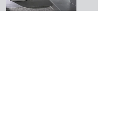
Des prestataires de confiance
De par notre expérience nous avons
créer un solide réseaux de
prestataires pour la réalisation de
vos travaux. Nous sommes en
relation avec des carreleurs et
électricien.
Nous pouvons alors vous garantir
un temps de travail optimisé et une
réalisation des travaux dans les
meilleurs délais.
Devis gratuit