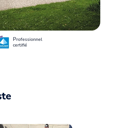
P
rofessionnel
certifié
ste