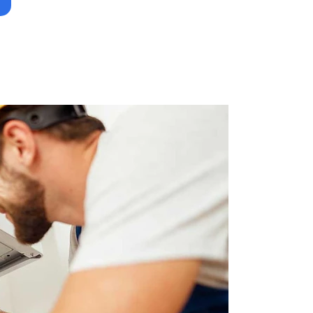
Obte
remp
pomp
Auca