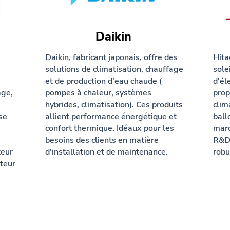
Daikin
Daikin, fabricant japonais, offre des
Hita
solutions de climatisation, chauffage
sole
et de production d'eau chaude (
d'él
age,
pompes à chaleur, systèmes
prop
hybrides, climatisation). Ces produits
clim
se
allient performance énergétique et
ball
confort thermique. Idéaux pour les
marq
besoins des clients en matière
R&D 
teur
d'installation et de maintenance.
robu
teur