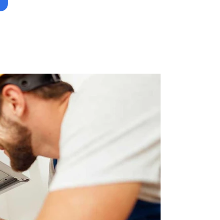
Obte
remp
pomp
Sain
Game