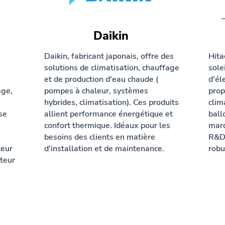
Daikin
Daikin, fabricant japonais, offre des
Hita
solutions de climatisation, chauffage
sole
et de production d'eau chaude (
d'él
age,
pompes à chaleur, systèmes
prop
hybrides, climatisation). Ces produits
clim
se
allient performance énergétique et
ball
confort thermique. Idéaux pour les
marq
besoins des clients en matière
R&D 
teur
d'installation et de maintenance.
robu
teur