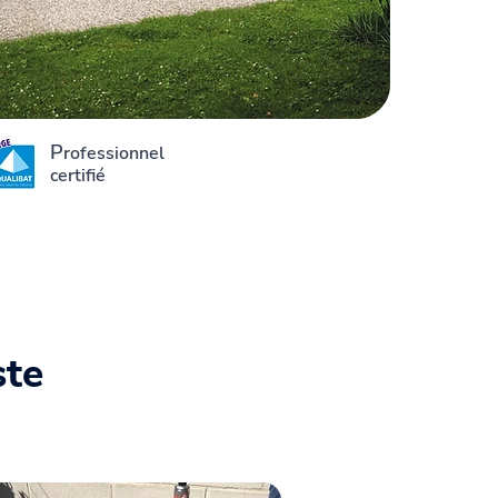
P
rofessionnel
certifié
ste