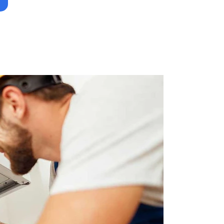
Obte
remp
pomp
Drem