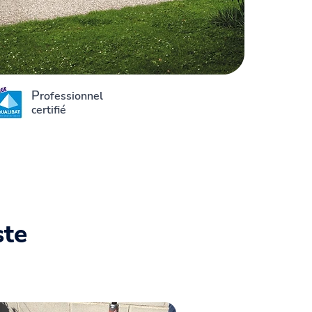
P
rofessionnel
certifié
ste