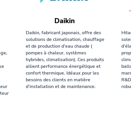
Daikin
Daikin, fabricant japonais, offre des
Hita
solutions de climatisation, chauffage
sole
et de production d'eau chaude (
d'él
age,
pompes à chaleur, systèmes
prop
hybrides, climatisation). Ces produits
clim
se
allient performance énergétique et
ball
confort thermique. Idéaux pour les
marq
besoins des clients en matière
R&D 
teur
d'installation et de maintenance.
robu
teur