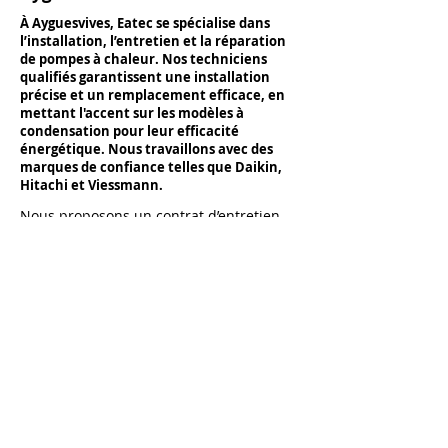
À Ayguesvives, Eatec se spécialise dans
l’installation, l’entretien et la réparation
de pompes à chaleur. Nos techniciens
qualifiés garantissent une installation
précise et un remplacement efficace, en
mettant l'accent sur les modèles à
condensation pour leur efficacité
énergétique. Nous travaillons avec des
marques de confiance telles que Daikin,
Hitachi et Viessmann.
Nous proposons un contrat d’entretien
annuel à Ayguesvives pour garantir la
performance et la durabilité de vos
pompes à chaleur. Un entretien régulier
est crucial pour éviter les pannes et
assurer un fonctionnement optimal de
votre équipement.
En cas de besoin, notre service de
dépannage est là pour résoudre
rapidement vos problèmes. Nos
techniciens formés sont capables de